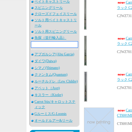
ベイトキャストリール
Ca
スピニングリール
ラック C
クローズドフェイスリール
C2WZ731
ソルト用ベイトキャストリ
ール
ソルト用スピニングリール
魚探（並行輸入品）
Ca
ラック C
C2WZ701
アブガルシア(Abu Garcia)
ダイワ(Daiwa)
シマノ(Shimano)
Ca
クァンタム(Quantum)
ラック C
ルーチルドレ（Lew Childre)
C2WZ701
アベット（Avet)
キスラー（Kistler)
Carrot Stix/キャロットステ
ィック
Ca
Gルーミス/G-Loomis
CTI69
オールドルアー&リール
CTI691M