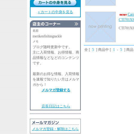
» カートの中身を見る
Ca
CTI70
CTI701X
名前
merikenfishingtackle
メモ
ブログ随時更新中です。
全 [
5
] 商品中 [
1
-
5
] 商
主に入荷情報、お得情報、商
品情報などなどのコンテンツ
です。
最新のお得な情報、入荷情報
を速報で知りたい方はメルマ
ガから！
メルマガ登録する
店長日記はこちら
メルマガ登録・解除はこちら